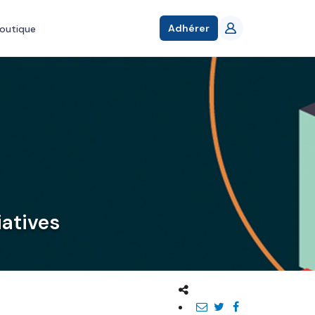
Adhérer
outique
iatives