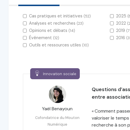
Cas pratiques et initiatives
2025
(52)
(
Analyses et recherches
2022
(23)
(
Opinions et débats
2019
(14)
(7
Événement
2016
(12)
(3
Outils et ressources utiles
(10)
Innovation sociale
Questions d’as
entre associati
Yaël Benayoun
« Comment passer 
valoriser le temps
Cofondatrice du Mouton
Numérique
recherche à son pr