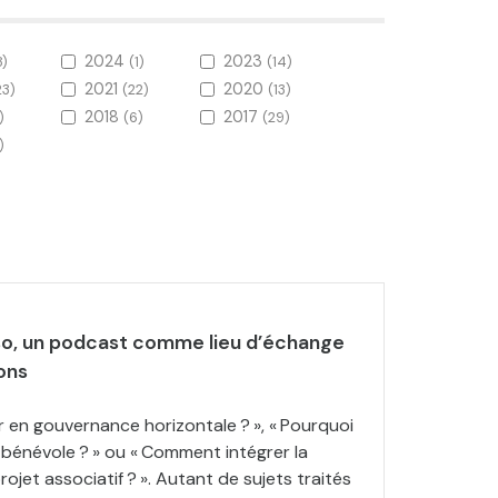
2024
2023
8)
(1)
(14)
2021
2020
23)
(22)
(13)
2018
2017
)
(6)
(29)
)
so, un podcast comme lieu d’échange
ons
en gouvernance horizontale ? », « Pourquoi
 bénévole ? » ou « Comment intégrer la
ojet associatif ? ». Autant de sujets traités