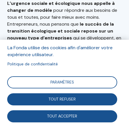
L’urgence sociale et écologique nous appelle à
changer de modèle
pour répondre aux besoins de
tous et toutes, pour faire mieux avec moins.
Entrepreneurs, nous pensons que
le succès de la
transition écologique et sociale repose sur un
nouveau type d’entreprises
qui se développent, en
préservant le capital écologique et social de
La Fonda utilise des cookies afin d'améliorer votre
l’humanité.
expérience utilisateur.
Notre mouvement a réuni depuis dix ans une
Politique de confidentialité
communauté de pionniers, qui ont démontré qu’un
autre modèle est possible et que des entreprises
PARAMÈTRES
pouvaient grandir en respectant le 4 piliers :
Impact
Social | Impact Écologique | Partage de la valeur |
Partage du pouvoir
. Tous les jours, elles prouvent
TOUT REFUSER
que l’efficacité économique peut se conjuguer avec
justice sociale et transition écologique. Elles ont
TOUT ACCEPTER
aujourd’hui la responsabilité de
transmettre leur
modèle
pour que toute entreprise puisse s’engager