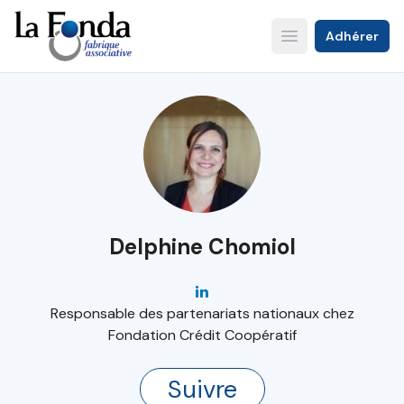
Aller
au
Adhérer
Open main menu
contenu
principal
Delphine Chomiol
Responsable des partenariats nationaux chez
Fondation Crédit Coopératif
Suivre