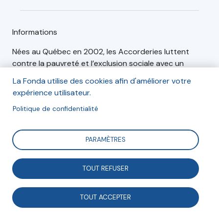
Informations
Nées au Québec en 2002, les Accorderies luttent
contre la pauvreté et l’exclusion sociale avec un
système d’échanges de services basé sur le temps.
La Fonda utilise des cookies afin d'améliorer votre
Créé en octobre 2013, le Réseau des Accorderies de
expérience utilisateur.
France soutient, forme et accompagne l’essor des
Politique de confidentialité
Accorderies en France.
PARAMÈTRES
Plus de 13 000 accordeurs sont
aujourd’hui inscrits au sein de 33
TOUT REFUSER
Accorderies.
TOUT ACCEPTER