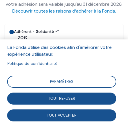
votre adhésion sera valable jusqu’au 31 décembre 2026.
Découvrir toutes les raisons d’adhérer à la Fonda.
Adhérent « Solidarité »*
20€
7€ après réduction fiscale
La Fonda utilise des cookies afin d'améliorer votre
expérience utilisateur.
Adhérent « Soutien »
Politique de confidentialité
60€
20€ après réduction fiscale
PARAMÈTRES
Adhérent « Engagé »
120€
TOUT REFUSER
41€ après réduction fiscale
Adhérent « Bienfaiteur »
TOUT ACCEPTER
€