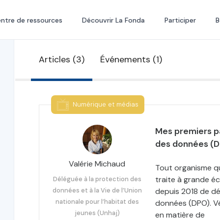
ntre de ressources
Découvrir La Fonda
Participer
B
Articles (3)
Événements (1)
Numérique et médias
Mes premiers pa
des données (
Valérie Michaud
Tout organisme qu
traite à grande éc
Déléguée à la protection des
données et à la Vie de l’Union
depuis 2018 de dé
nationale pour l’habitat des
données (DPO). Vé
jeunes (Unhaj)
en matière de