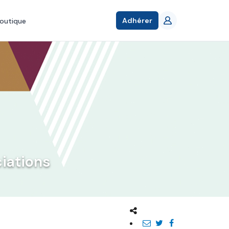
Adhérer
outique
iations