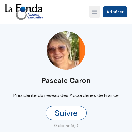
Aller
au
Adhérer
Open main menu
contenu
principal
Pascale Caron
Présidente du réseau des Accorderies de France
Suivre
0 abonné(s)