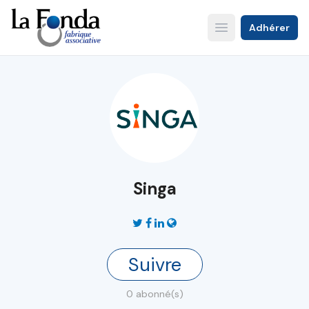
Aller
au
Adhérer
Open main menu
contenu
principal
Singa
Suivre
0 abonné(s)