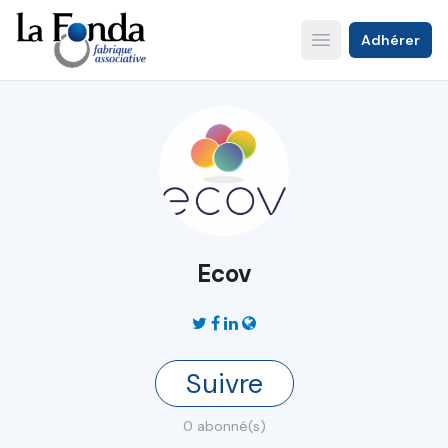
Aller
au
Adhérer
Open main menu
contenu
principal
Ecov
Suivre
0 abonné(s)