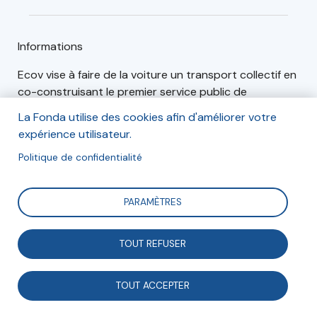
Informations
Ecov vise à faire de la voiture un transport collectif en
co-construisant le premier service public de
covoiturage de proximité. Pour cela, cette start-up
La Fonda utilise des cookies afin d'améliorer votre
de l’économie sociale et solidaire mets à disposition
expérience utilisateur.
des collectivités et des entreprises des solutions clés
Politique de confidentialité
en main de stations de covoiturage connectées.
Créée en 2014, Ecov a été agréée Entreprise Solidaire
d’Utilité Sociale et reconnue Jeune Entreprise
PARAMÈTRES
Innovante.
TOUT REFUSER
Articles (1)
Événements (0)
TOUT ACCEPTER