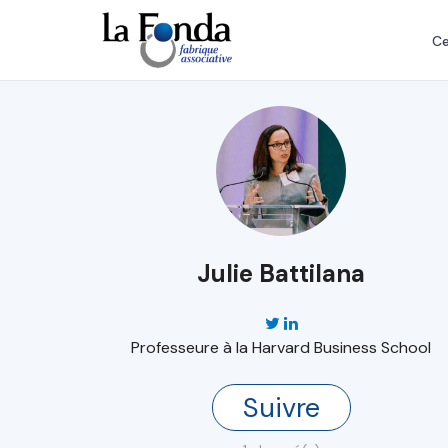
Aller
au
Ce
contenu
principal
Julie Battilana
Professeure à la Harvard Business School
Suivre