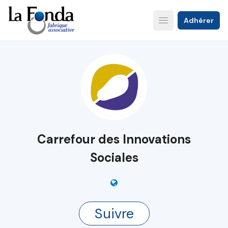
Aller
au
Adhérer
Open main menu
contenu
principal
Carrefour des Innovations
Sociales
Suivre