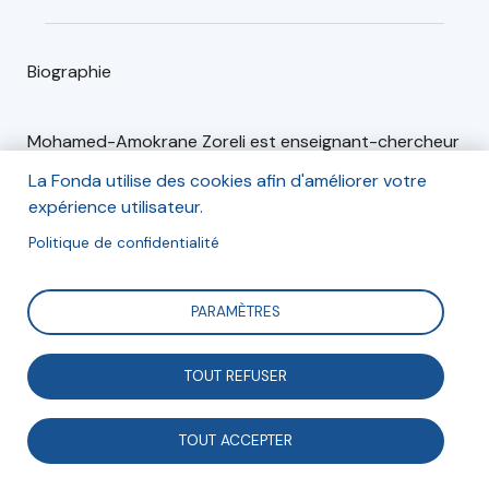
Biographie
Mohamed-Amokrane Zoreli est enseignant-chercheur
en sciences économiques affilié au laboratoire de
La Fonda utilise des cookies afin d'améliorer votre
recherche économie et développement de la faculté
expérience utilisateur.
SECSG de l’université Abderrahmane Mira de Bejaia.
Politique de confidentialité
Il est président de l’Association pour une société
agissant librement par des activités solidaires (Asalas)
PARAMÈTRES
de la wilaya Tizi-Ouzou.
Il a participé avec des communications à plusieurs
TOUT REFUSER
colloques internationaux et a publié l’ouvrage intitulé «
L’historiquement construit au niveau local et
dynamique de développement : cas de la Kabylie
», en
TOUT ACCEPTER
2006, aux éditions le Savoir de Tizi-Ouzou.