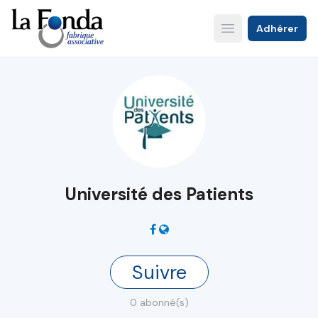
Aller
au
Adhérer
Open main menu
contenu
principal
Université des Patients
Suivre
0 abonné(s)