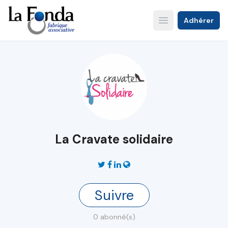
Aller
au
Adhérer
Open main menu
contenu
principal
La Cravate solidaire
Suivre
0 abonné(s)