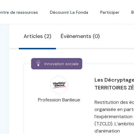
ntre de ressources
Découvrir La Fonda
Participer
B
Articles (2)
Événements (0)
Innovation sociale
Les Décryptages
TERRITOIRES Z
Profession Banlieue
Restitution des é
organisée en part
l’expérimentation
(TZCLD). L’ambiti
d’animation