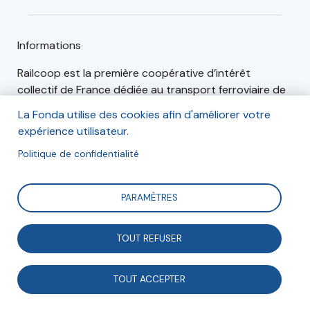
Informations
Railcoop est la première coopérative d’intérêt
collectif de France dédiée au transport ferroviaire de
fret et de voyageurs. Créée le 30 novembre 2019,
La Fonda utilise des cookies afin d'améliorer votre
Railcoop a pour mission de renforcer l’usage du
expérience utilisateur.
ferroviaire sur tous les territoires par une implication
Politique de confidentialité
de l’ensemble des bénéficiaires de cette mobilité
durable : citoyens, entreprises, cheminots et
collectivités locales.
PARAMÈTRES
TOUT REFUSER
Articles (2)
Événements (0)
TOUT ACCEPTER
Innovation sociale