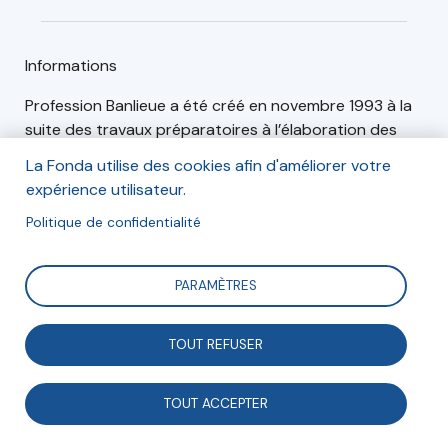
Informations
Profession Banlieue a été créé en novembre 1993 à la
suite des travaux préparatoires à l’élaboration des
contrats de ville de Seine-Saint-Denis du XIe plan
La Fonda utilise des cookies afin d'améliorer votre
(1994-1999).
expérience utilisateur.
Gérée par un Conseil d’administration composé de
Politique de confidentialité
professionnels du développement social urbain,
l’association est un lieu d’échange, de rencontre, de
PARAMÈTRES
confrontation et de montée en compétences pour les
acteurs de la politique de la ville en Seine–Saint-Denis
et leurs partenaires.
TOUT REFUSER
TOUT ACCEPTER
Articles (3)
Événements (6)