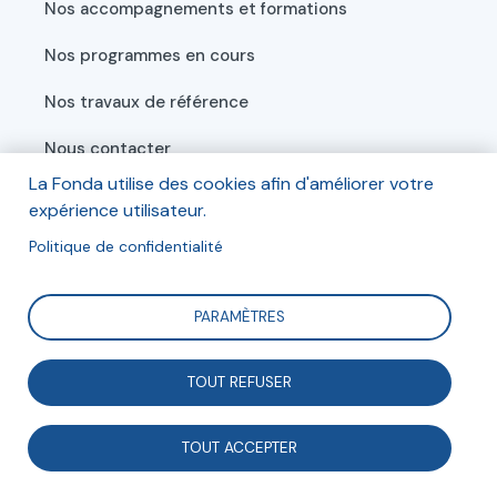
Nos accompagnements et formations
Nos programmes en cours
Nos travaux de référence
Nous contacter
La Fonda utilise des cookies afin d'améliorer votre
Documents statutaires de la Fonda
expérience utilisateur.
Politique de confidentialité
Vision partagée & mission
PARAMÈTRES
TOUT REFUSER
Association reconnue d’utilité publique, la Fonda
accompagne le développement de la vie
associative depuis plus de 40 ans. Si ses modes
TOUT ACCEPTER
d’action ont évolué avec le temps, la vision