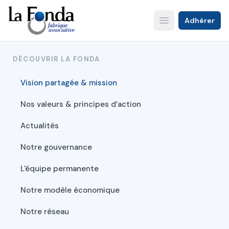
Aller
au
Adhérer
Open main menu
contenu
principal
DÉCOUVRIR LA FONDA
Vision partagée & mission
Nos valeurs & principes d’action
Actualités
Notre gouvernance
L'équipe permanente
Notre modèle économique
Notre réseau