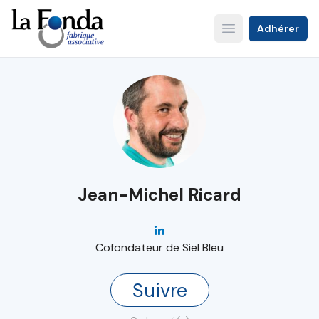
Aller
au
Adhérer
Open main menu
contenu
principal
Jean-Michel Ricard
Cofondateur de Siel Bleu
Suivre