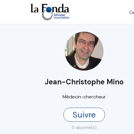
Aller
au
Ce
contenu
principal
Jean-Christophe Mino
Médecin-chercheur
Suivre
0 abonné(s)