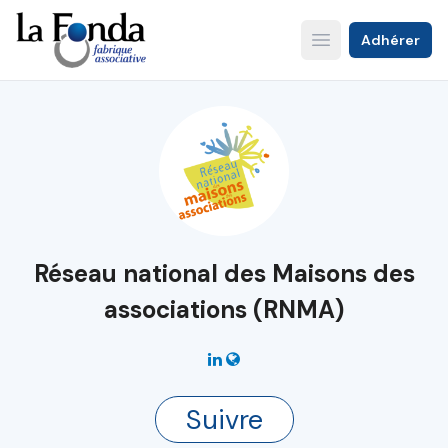
Aller
au
Adhérer
Open main menu
contenu
principal
Réseau national des Maisons des
associations (RNMA)
Suivre