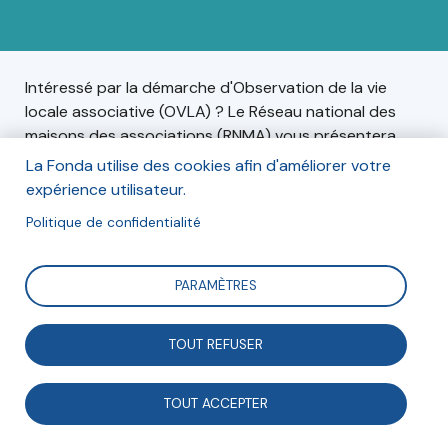
Intéressé par la démarche d'Observation de la vie
locale associative (OVLA) ? Le Réseau national des
maisons des associations (RNMA) vous présentera
cette démarche lors de son prochain webinaire, le 21
La Fonda utilise des cookies afin d'améliorer votre
novembre.
expérience utilisateur.
Politique de confidentialité
Informations
PARAMÈTRES
Le mardi 21 novembre, de 11h à 12h30.
TOUT REFUSER
En ligne.
TOUT ACCEPTER