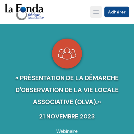
Aller
au
Adhérer
Open main menu
contenu
principal
« PRÉSENTATION DE LA DÉMARCHE
D'OBSERVATION DE LA VIE LOCALE
ASSOCIATIVE (OLVA).»
21 NOVEMBRE 2023
Webinaire