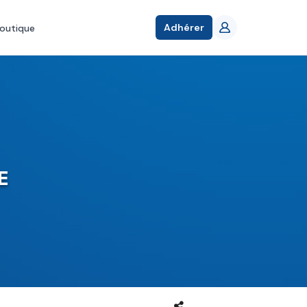
Adhérer
outique
E