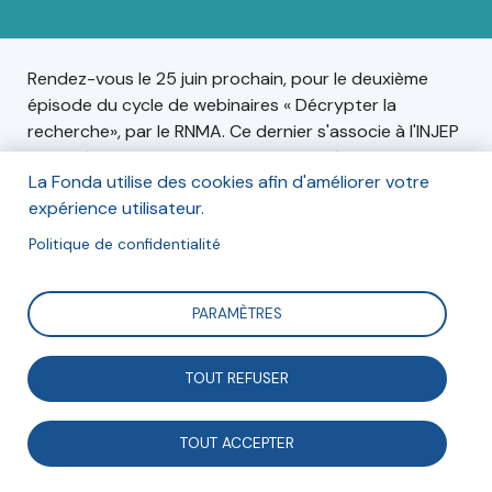
Rendez-vous le 25 juin prochain, pour le deuxième
épisode du cycle de webinaires « Décrypter la
recherche», par le RNMA. Ce dernier s'associe à l'INJEP
pour décrypter les formes de soutien à la vie
La Fonda utilise des cookies afin d'améliorer votre
associative, du national au local.
expérience utilisateur.
Politique de confidentialité
Informations
PARAMÈTRES
Le mardi 25 juin, de 11h00 à 12h30. En ligne.
TOUT REFUSER
Inscription
TOUT ACCEPTER