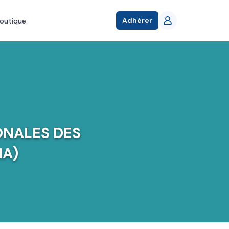
Adhérer
outique
ONALES DES
MA)