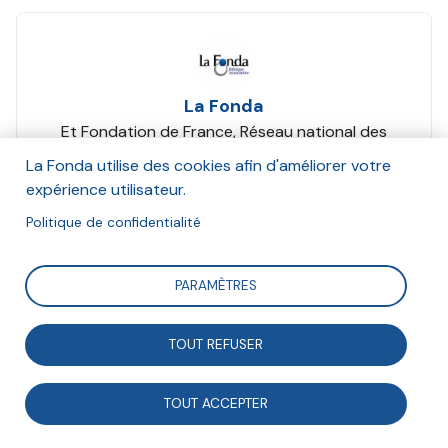
La Fonda
Et Fondation de France, Réseau national des
Maisons des associations (RNMA)
La Fonda utilise des cookies afin d'améliorer votre
Septembre 2025
expérience utilisateur.
Politique de confidentialité
Suivre
PARAMÈTRES
Même avec la meilleure volonté du monde, coopérer
TOUT REFUSER
se révèle souvent plus facile à dire qu’à faire. Il nous
reste encore à inventer une coopération à horizon
TOUT ACCEPTER
2040, qui éviterait les pièges du solutionnisme en
s’inspirant de la systémie.