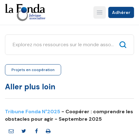
Aller
au
Adhérer
Open main menu
contenu
principal
Projets en coopération
Aller plus loin
Tribune Fonda N°2025
- Coopérer : comprendre les
obstacles pour agir - Septembre 2025