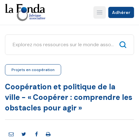
Aller
au
Adhérer
Open main menu
contenu
principal
Projets en coopération
Coopération et politique de la
ville - « Coopérer : comprendre les
obstacles pour agir »