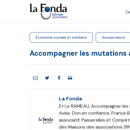
Aller
au
Ce
contenu
principal
Économie sociale et solidaire
Gouvernance
Accompagner les mutations 
La Fonda
Et Le RAMEAU, Accompagner les m
Avise, Don en confiance, France
associatif, Passerelles et Compé
des Maisons des associations (