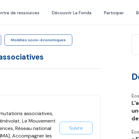
ntre de ressources
Découvrir La Fonda
Participer
B
Modèles socio-économiques
associatives
D
Éco
L'
un
utations associatives,
de 
 Bénévolat, Le Mouvement
Suivre
tences, Réseau national
Éco
RNMA), Accompagner les