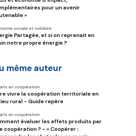
ESS et économie d’impact,
mplémentaires pour un avenir
utenable »
nomie sociale et solidaire
ergie Partagée, et si on reprenait en
in notre propre énergie ?
u même auteur
jets en coopération
ire vivre la coopération territoriale en
lieu rural - Guide repère
jets en coopération
mment évaluer les effets produits par
e coopération ? - « Coopérer :