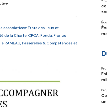
« 
ctive
co
so
Éco
Én
associatives: Etats des lieux et
ma
té de la Charte, CPCA, Fonda, France
, le RAMEAU, Passerelles & Compétences et
D
Pro
Fa
mi
Pro
Co
un