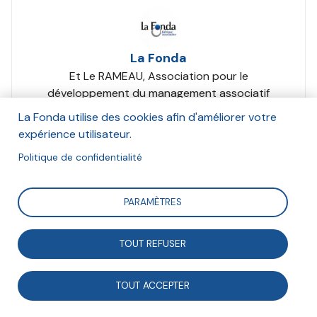
La Fonda
Et Le RAMEAU, Association pour le
développement du management associatif
(Adéma), Avise, Don en confiance, France
La Fonda utilise des cookies afin d'améliorer votre
Bénévolat, Le Mouvement associatif, Passerelles
expérience utilisateur.
et Compétences, Réseau national des Maisons
Politique de confidentialité
des associations (RNMA), France générosités,
France Active
Janvier 2014
PARAMÈTRES
Suivre
TOUT REFUSER
TOUT ACCEPTER
Contribution à l'analyse des modèles socio-
économiques associatifs