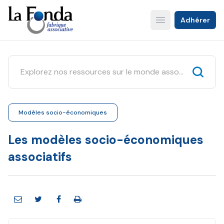
Aller
au
Adhérer
Open main menu
contenu
principal
Modèles socio-économiques
Les modèles socio-économiques
associatifs