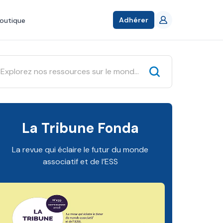
Adhérer
outique
La Tribune Fonda
La revue qui éclaire le futur du monde
associatif et de l’ESS