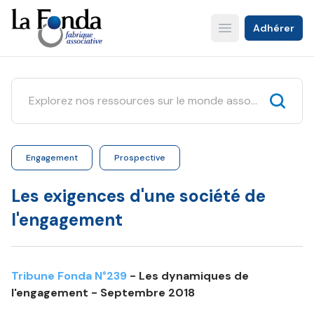
Aller
au
Adhérer
Open main menu
contenu
principal
Engagement
Prospective
Les exigences d'une société de
l'engagement
Tribune Fonda N°239
- Les dynamiques de
l'engagement - Septembre 2018