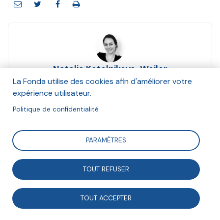
Natalia Kotelnikova-Weiler
Septembre 2018
La Fonda utilise des cookies afin d'améliorer votre
expérience utilisateur.
Suivre
Politique de confidentialité
PARAMÈTRES
La diversification des dispositifs d’engagement au
sein d’une même entreprise ou la sollicitation
TOUT REFUSER
croissante des compétences personnelles des salariés
sont des signaux certains d’une nouvelle tendance
TOUT ACCEPTER
dans la mobilisation des salariés : la personnalisation