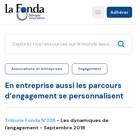
Aller
au
Adhérer
Open main menu
contenu
principal
Associations et entreprises
Engagement
En entreprise aussi les parcours
d’engagement se personnalisent
Tribune Fonda N°239
- Les dynamiques de
l'engagement - Septembre 2018