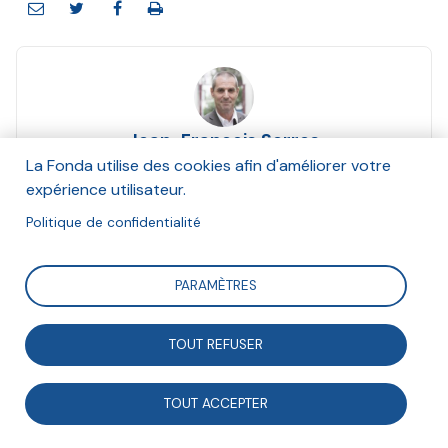
Jean-François Serres
Septembre 2018
La Fonda utilise des cookies afin d'améliorer votre
expérience utilisateur.
Suivre
Politique de confidentialité
PARAMÈTRES
La mobilisation nationale contre l’isolement des
personnes âgées (Monalisa) expérimente un nouveau
TOUT REFUSER
commun dédié à la fraternité : l’« Équipe citoyenne ».
TOUT ACCEPTER
Ce dispositif est conçu pour un engagement souple,