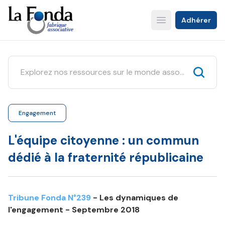
Aller
au
Adhérer
Open main menu
contenu
principal
Engagement
L'équipe citoyenne : un commun
dédié à la fraternité républicaine
Tribune Fonda N°239
- Les dynamiques de
l'engagement - Septembre 2018