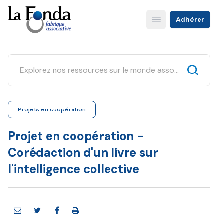
Aller
au
Adhérer
Open main menu
contenu
principal
Projets en coopération
Projet en coopération -
Corédaction d'un livre sur
l'intelligence collective