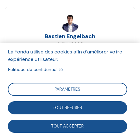
Bastien Engelbach
Juillet 2020
La Fonda utilise des cookies afin d'améliorer votre
Suivre
expérience utilisateur.
Politique de confidentialité
Dans le cadre du programme Faire Ensemble 2030, la
PARAMÈTRES
Fonda souhaite valoriser les coopérations pluri-
acteurs qui sont mises en oeuvre. Cette fiche montre
TOUT REFUSER
comment sept facilitatrices en intelligence collective
ont "fait ensemble" pour rédiger un ouvrage sur cette
TOUT ACCEPTER
thématique.