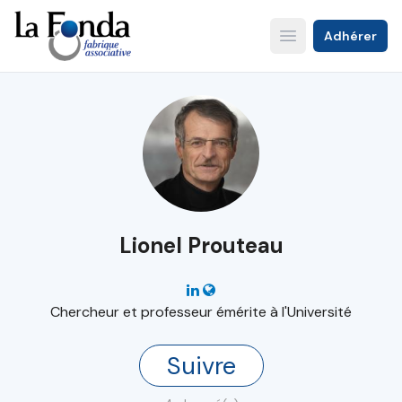
Aller
au
Adhérer
Open main menu
contenu
principal
Lionel Prouteau
Chercheur et professeur émérite à l'Université
Suivre