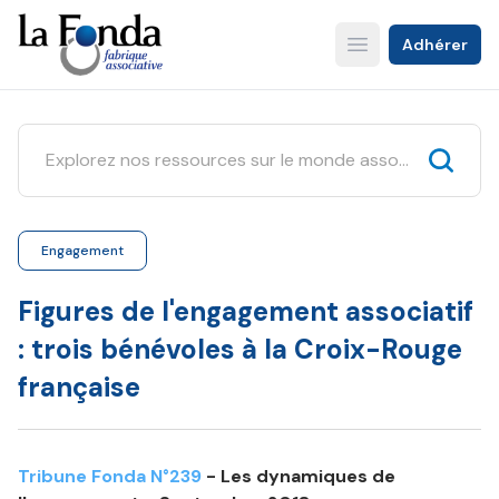
Aller
au
Adhérer
Open main menu
contenu
principal
Engagement
Figures de l'engagement associatif
: trois bénévoles à la Croix-Rouge
française
Tribune Fonda N°239
- Les dynamiques de