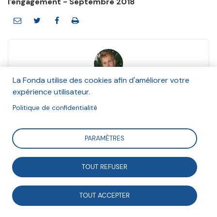
l'engagement - Septembre 2018
La Fonda utilise des cookies afin d'améliorer votre
Monique Combes-Joret
expérience utilisateur.
Septembre 2018
Politique de confidentialité
Suivre
PARAMÈTRES
Quels sont les modèles de l’engagement bénévole ?
TOUT REFUSER
Quels sont les ressorts du maintien de leur
investissement ? Éléments de réponse, à la lumière de
TOUT ACCEPTER
trois exemples de bénévoles de la Croix-Rouge