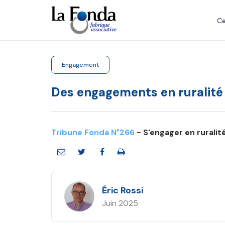
Aller
au
Ce
contenu
principal
Engagement
Des engagements en ruralité
Tribune Fonda N°266
- S'engager en ruralit
Éric Rossi
Juin 2025