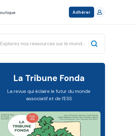
Adhérer
outique
La Tribune Fonda
La revue qui éclaire le futur du monde
associatif et de l’ESS