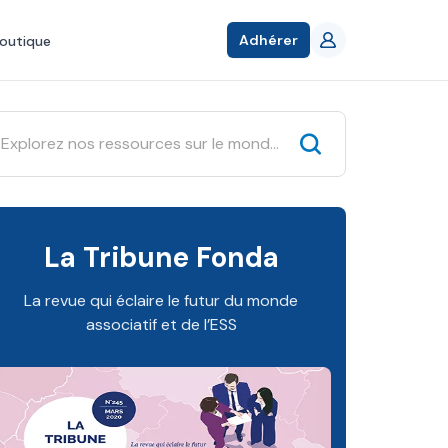
Adhérer
outique
La Tribune Fonda
La revue qui éclaire le futur du monde
associatif et de l’ESS