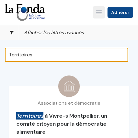
Aller
au
Adhérer
Open main menu
contenu
principal
Afficher les filtres avancés
Associations et démocratie
Territoires
à Vivre-s Montpellier, un
comité citoyen pour la démocratie
alimentaire