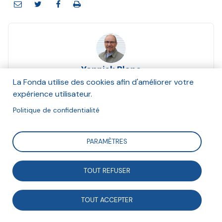
Yannick Blanc
Septembre 2025
La Fonda utilise des cookies afin d'améliorer votre
expérience utilisateur.
Suivre
Politique de confidentialité
PARAMÈTRES
Alors que la production de connaissances était
structurée depuis l’époque moderne par un ensemble
TOUT REFUSER
d’institutions académiques, ce système tout entier
est aujourd’hui fragilisé par la massification de
TOUT ACCEPTER
l’enseignement supérieur, la mise en concurrence