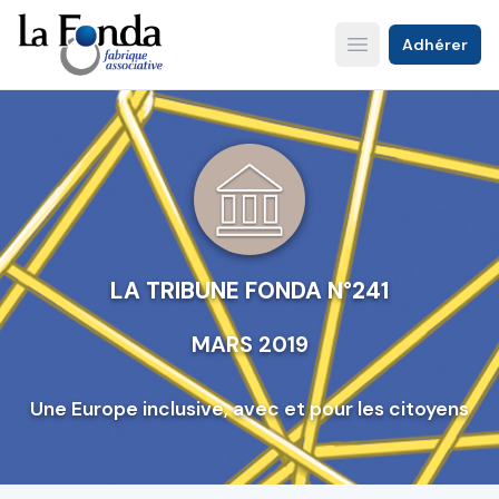
Aller
au
Adhérer
Open main menu
contenu
principal
LA TRIBUNE FONDA N°241
MARS 2019
Une Europe inclusive, avec et pour les citoyens