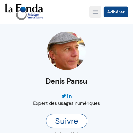
Aller
au
Adhérer
Open main menu
contenu
principal
Denis Pansu
Expert des usages numériques
Suivre