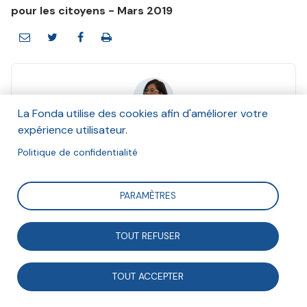
pour les citoyens - Mars 2019
La Fonda utilise des cookies afin d'améliorer votre
Gabriela Martin
expérience utilisateur.
Mars 2019
Politique de confidentialité
Suivre
PARAMÈTRES
TOUT REFUSER
À l’heure où l’euroscepticisme et l’europhobie
mettent en cause l’avenir commun des sociétés
TOUT ACCEPTER
européennes, il convient de faire masse autour d’un
projet européen porteur d’avenir pour les citoyens. Le