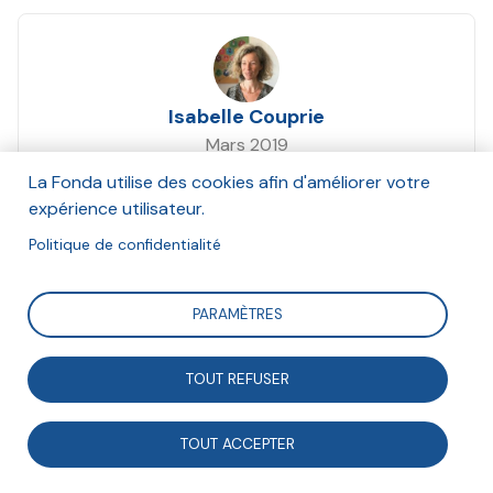
Isabelle Couprie
Mars 2019
La Fonda utilise des cookies afin d'améliorer votre
Suivre
expérience utilisateur.
Politique de confidentialité
Un exercice participatif inédit de consultations
PARAMÈTRES
citoyennes a eu lieu dans les États membres de l’Union
européenne pour imaginer l’Europe de demain. En
TOUT REFUSER
France, des ateliers organisés par le CGDD ont mis en
évidence la préoccupation des citoyens pour une
TOUT ACCEPTER
Europe plus écologique et sociale. Cet exercice