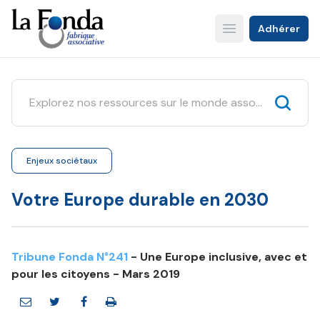
Aller
au
Adhérer
Open main menu
contenu
principal
Enjeux sociétaux
Votre Europe durable en 2030
Tribune Fonda N°241
- Une Europe inclusive, avec et
pour les citoyens - Mars 2019