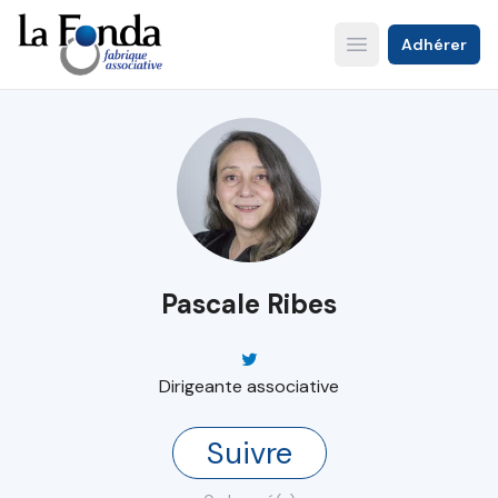
Aller
au
Adhérer
Open main menu
contenu
principal
Pascale Ribes
Dirigeante associative
Suivre