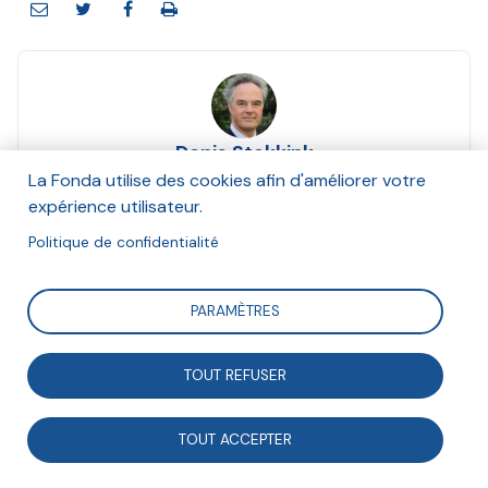
Denis Stokkink
Mars 2019
La Fonda utilise des cookies afin d'améliorer votre
expérience utilisateur.
Suivre
Politique de confidentialité
PARAMÈTRES
Avec le socle européen des droits sociaux, approuvé
en novembre 2017, l’Union européenne affiche la
TOUT REFUSER
volonté de remettre à son agenda les questions
sociales. Une démarche nécessaire dans un contexte
TOUT ACCEPTER
d’accroissement des crises sociales et des