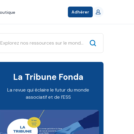
Adhérer
outique
La Tribune Fonda
La revue qui éclaire le futur du monde
associatif et de l’ESS