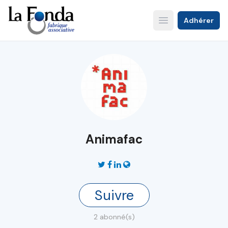
Aller
au
Adhérer
Open main menu
contenu
principal
Animafac
Suivre
2 abonné(s)