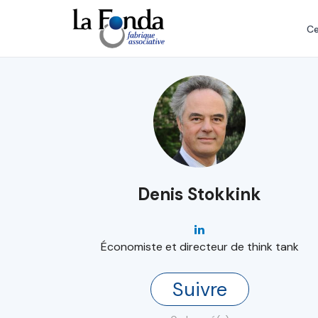
Aller
au
Ce
contenu
principal
Denis Stokkink
Économiste et directeur de think tank
Suivre